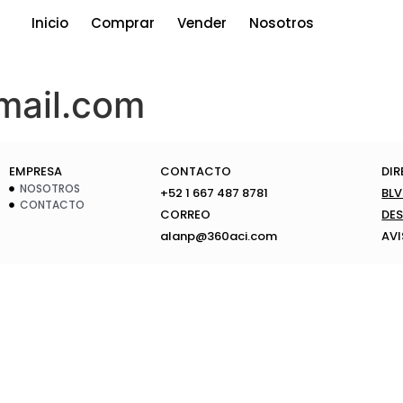
Inicio
Comprar
Vender
Nosotros
ail.com
EMPRESA
CONTACTO
DI
NOSOTROS
+52 1 667 487 8781
BLV
CONTACTO
CORREO
DES
alanp@360aci.com
AVI